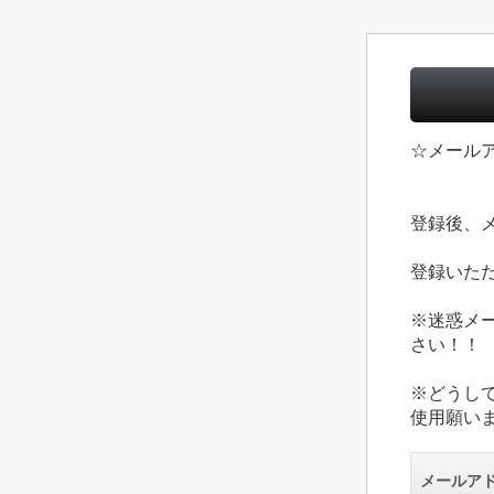
☆メール
登録後、
登録いた
※迷惑メ
さい！！
※どうし
使用願い
メールア